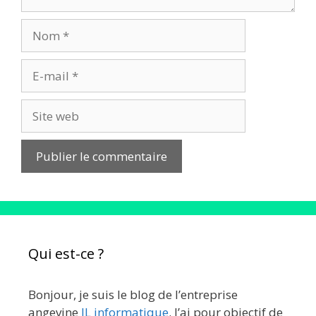
Nom
E-
mail
Site
web
Qui est-ce ?
Bonjour, je suis le blog de l’entreprise
angevine
JL informatique
. J’ai pour objectif de