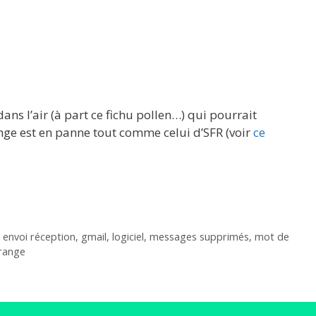
dans l’air (à part ce fichu pollen…) qui pourrait
ge est en panne tout comme celui d’SFR (voir
ce
,
envoi réception
,
gmail
,
logiciel
,
messages supprimés
,
mot de
range