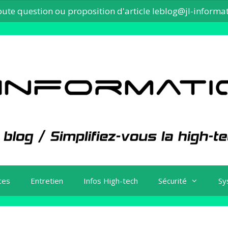
oute question ou proposition d'article
leblog@jl-informat
ces
Entretien
Infos High-tech
Sécurité
Sy